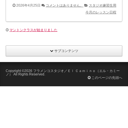
2026年4月25日
コメントはありません。
スタジオ練習生用
今月のレッスン日程
マントンクラスが始まりました
サブコンテンツ
Copyright ©2026
フラメンコスタジオ／Ｅｌ Ｃａｍｉｎｏ（エル・カミー
ノ）
All Rights Reserved.
このページの先頭へ