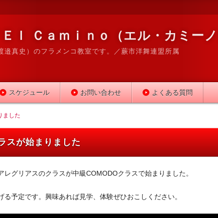
Ｅｌ Ｃａｍｉｎｏ（エル・カミー
渡邉真史）のフラメンコ教室です。／蕨市洋舞連盟所属
スケジュール
お問い合わせ
よくある質問
りました
ラスが始まりました
アレグリアスのクラスが中級COMODOクラスで始まりました。
げる予定です。興味あれば見学、体験ぜひおこしください。